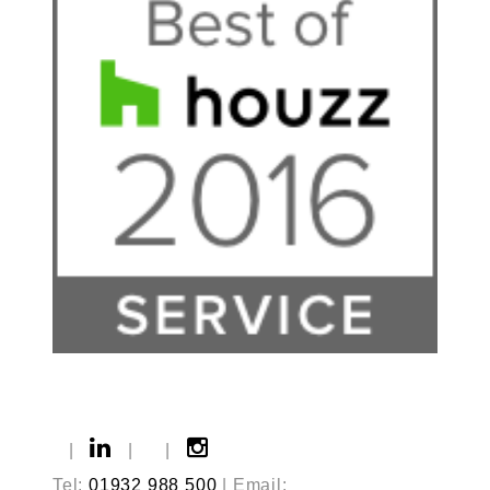
|
|
|
Tel:
01932 988 500
| Email: